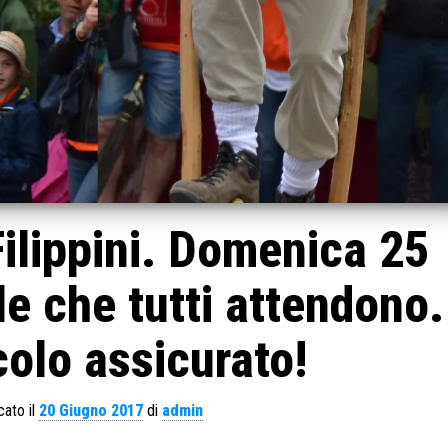
 Filippini. Domenica 25
le che tutti attendono.
olo assicurato!
cato il
20 Giugno 2017
di
admin