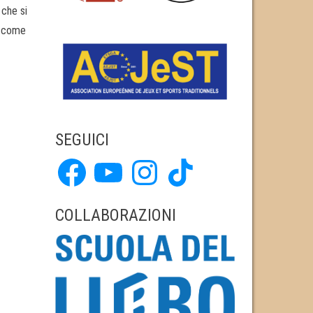
 che si
i, come
SEGUICI
Facebook
YouTube
Instagram
TikTok
COLLABORAZIONI