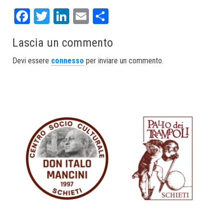
Fa
T
Li
E
S
ce
wi
nk
m
ha
Lascia un commento
bo
tt
ed
ail
re
ok
er
In
Devi essere
connesso
per inviare un commento.