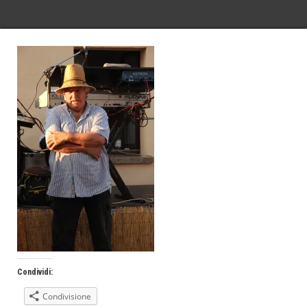
Condividi:
Condivisione