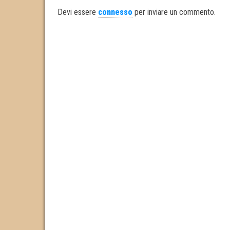
ok
er
In
Devi essere
connesso
per inviare un commento.