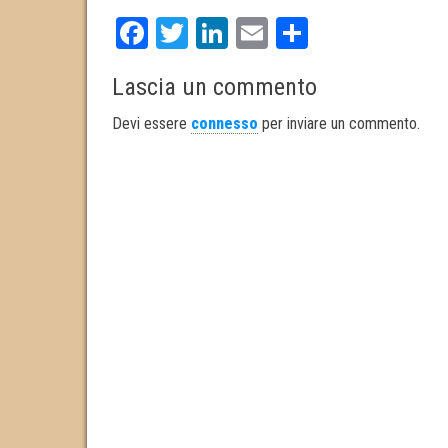
Fa
T
Li
E
S
ce
wi
nk
m
ha
Lascia un commento
bo
tt
ed
ail
re
ok
er
In
Devi essere
connesso
per inviare un commento.