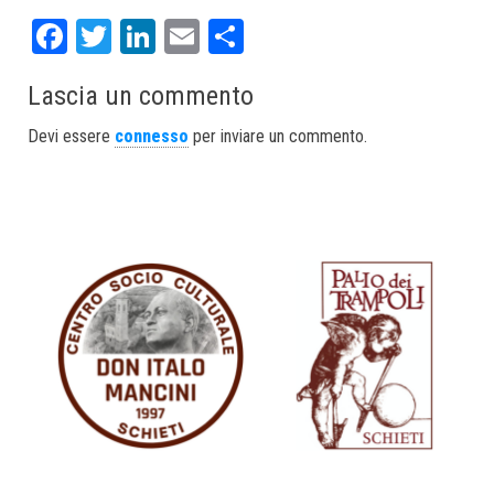
Fa
T
Li
E
S
ce
wi
nk
m
ha
Lascia un commento
bo
tt
ed
ail
re
ok
er
In
Devi essere
connesso
per inviare un commento.