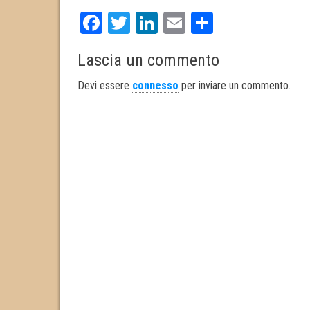
Fa
T
Li
E
S
ce
wi
nk
m
ha
Lascia un commento
bo
tt
ed
ail
re
ok
er
In
Devi essere
connesso
per inviare un commento.