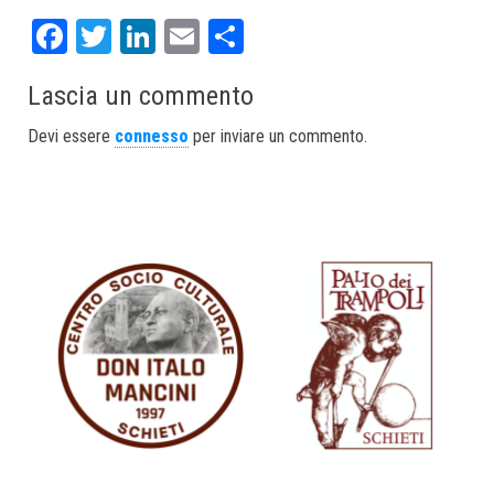
Fa
T
Li
E
S
ce
wi
nk
m
ha
Lascia un commento
bo
tt
ed
ail
re
ok
er
In
Devi essere
connesso
per inviare un commento.