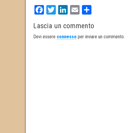
Fa
T
Li
E
S
ce
wi
nk
m
ha
Lascia un commento
bo
tt
ed
ail
re
ok
er
In
Devi essere
connesso
per inviare un commento.