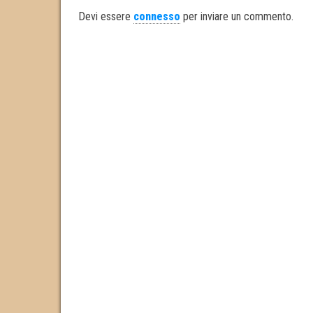
ok
er
In
Devi essere
connesso
per inviare un commento.