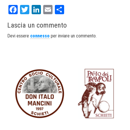
Fa
T
Li
E
S
ce
wi
nk
m
ha
Lascia un commento
bo
tt
ed
ail
re
ok
er
In
Devi essere
connesso
per inviare un commento.