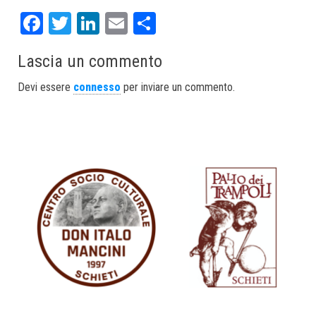
Fa
T
Li
E
S
ce
wi
nk
m
ha
Lascia un commento
bo
tt
ed
ail
re
ok
er
In
Devi essere
connesso
per inviare un commento.