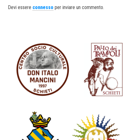
ok
er
In
Devi essere
connesso
per inviare un commento.