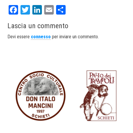
Fa
T
Li
E
S
ce
wi
nk
m
ha
Lascia un commento
bo
tt
ed
ail
re
ok
er
In
Devi essere
connesso
per inviare un commento.