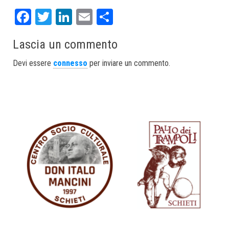
Fa
T
Li
E
S
ce
wi
nk
m
ha
Lascia un commento
bo
tt
ed
ail
re
ok
er
In
Devi essere
connesso
per inviare un commento.