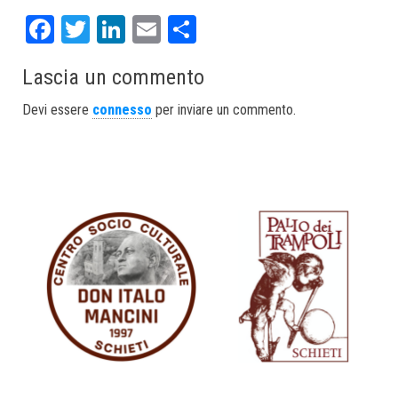
Fa
T
Li
E
S
ce
wi
nk
m
ha
Lascia un commento
bo
tt
ed
ail
re
ok
er
In
Devi essere
connesso
per inviare un commento.