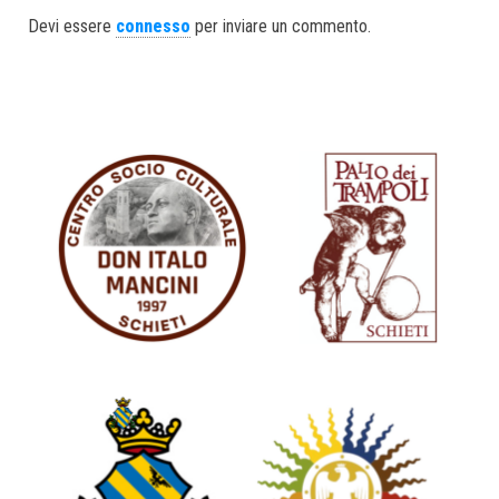
ok
er
In
Devi essere
connesso
per inviare un commento.