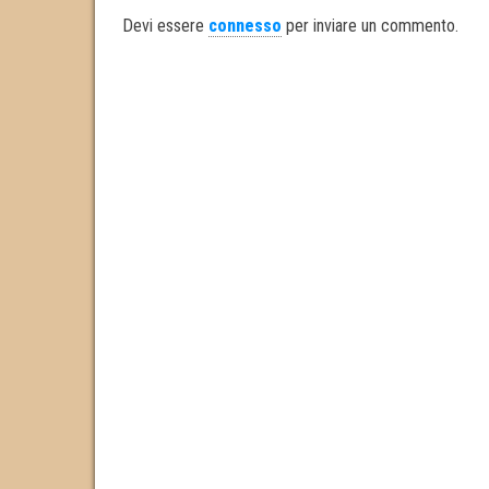
ok
er
In
Devi essere
connesso
per inviare un commento.