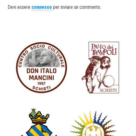
ok
er
In
Devi essere
connesso
per inviare un commento.