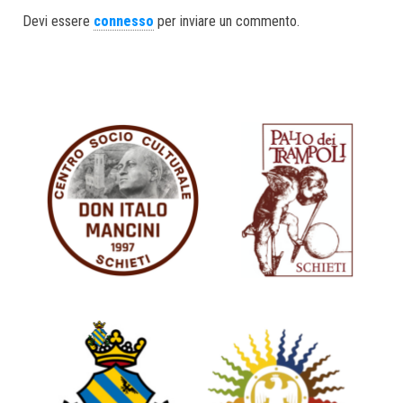
ok
er
In
Devi essere
connesso
per inviare un commento.