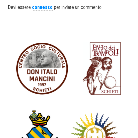
ok
er
In
Devi essere
connesso
per inviare un commento.