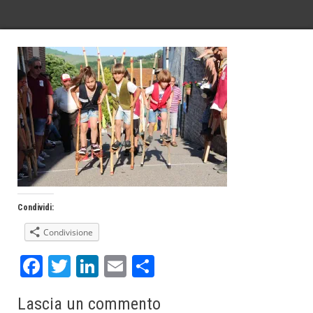
Condividi:
Condivisione
Fa
T
Li
E
S
ce
wi
nk
m
ha
Lascia un commento
bo
tt
ed
ail
re