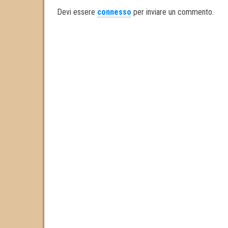
ok
er
In
Devi essere
connesso
per inviare un commento.