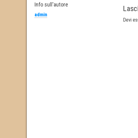
bo
tt
ed
ail
re
Info sull'autore
Lasc
ok
er
In
admin
Devi e