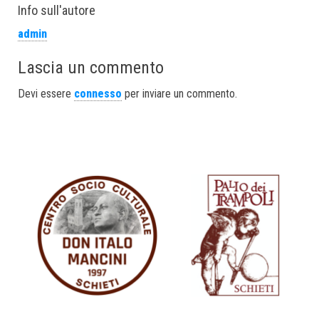
bo
tt
ed
ail
re
Info sull'autore
ok
er
In
admin
Lascia un commento
Devi essere
connesso
per inviare un commento.