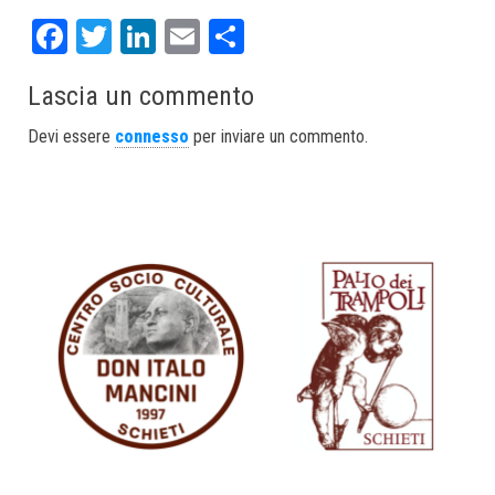
Fa
T
Li
E
S
ce
wi
nk
m
ha
Lascia un commento
bo
tt
ed
ail
re
ok
er
In
Devi essere
connesso
per inviare un commento.