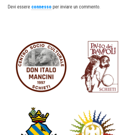
ok
er
In
Devi essere
connesso
per inviare un commento.