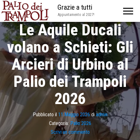
Grazie a tutti
Appuntamento al 2027!
Le Aquile Ducali
volano a Schieti: Gli
Arcieri di Urbino al
Palio dei Trampoli
2026
Pubblicato il
11 Maggio 2026
di
admin
Categoria:
Palio 2026
Scrivi un commento