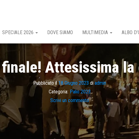
SPECIALE 2026
DOVE SIAMO
MULTIMEDIA
ALBO D’
finale! Attesissima la
Pubblicato il
18 Giugno 2023
di
admin
Categoria:
Palio 2023
Scrivi un commento