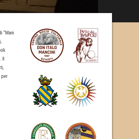
di “Mani
,
oli.
 Il
ti,
, per