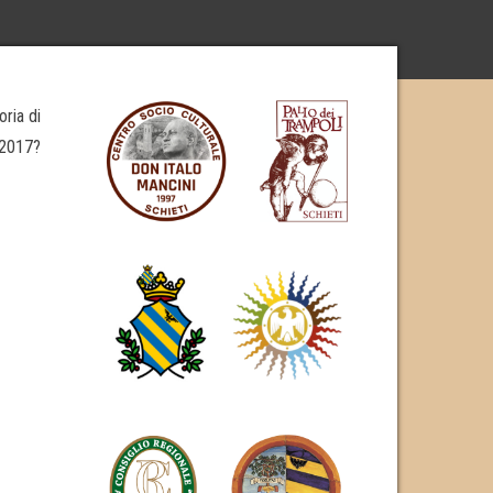
oria di
l 2017?