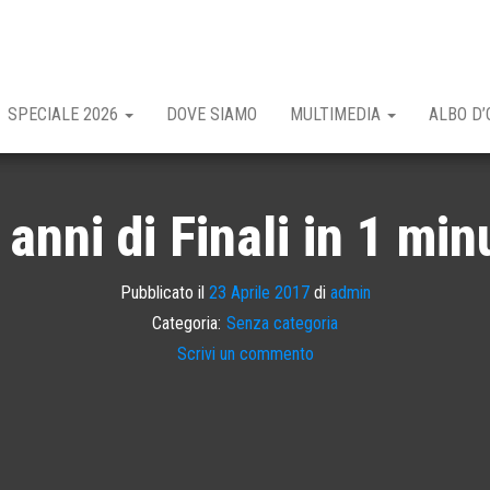
SPECIALE 2026
DOVE SIAMO
MULTIMEDIA
ALBO D’
 anni di Finali in 1 min
Pubblicato il
23 Aprile 2017
di
admin
Categoria:
Senza categoria
Scrivi un commento