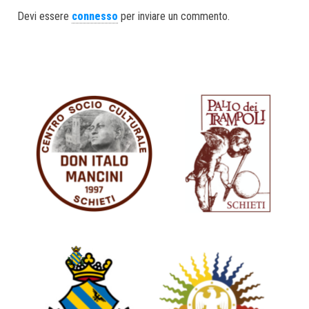
ok
er
In
Devi essere
connesso
per inviare un commento.