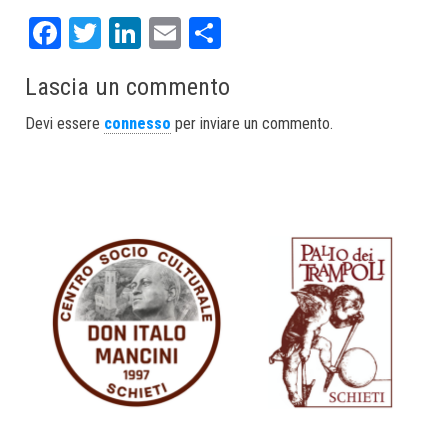
Fa
T
Li
E
S
ce
wi
nk
m
ha
Lascia un commento
bo
tt
ed
ail
re
ok
er
In
Devi essere
connesso
per inviare un commento.