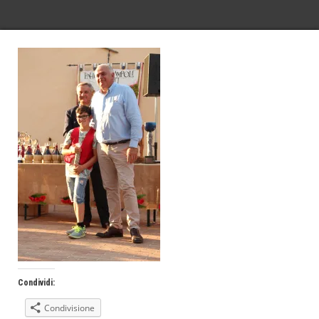
Condividi:
Condivisione