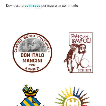
ok
er
In
Devi essere
connesso
per inviare un commento.