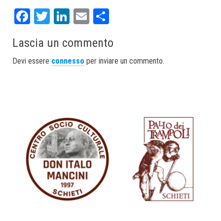
Fa
T
Li
E
S
ce
wi
nk
m
ha
Lascia un commento
bo
tt
ed
ail
re
ok
er
In
Devi essere
connesso
per inviare un commento.