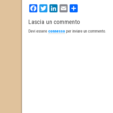
Fa
T
Li
E
S
ce
wi
nk
m
ha
Lascia un commento
bo
tt
ed
ail
re
ok
er
In
Devi essere
connesso
per inviare un commento.