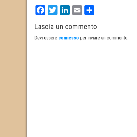
Fa
T
Li
E
S
ce
wi
nk
m
ha
Lascia un commento
bo
tt
ed
ail
re
ok
er
In
Devi essere
connesso
per inviare un commento.