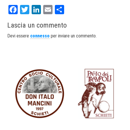
Fa
T
Li
E
S
ce
wi
nk
m
ha
Lascia un commento
bo
tt
ed
ail
re
ok
er
In
Devi essere
connesso
per inviare un commento.