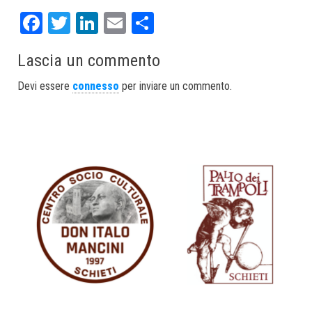
Fa
T
Li
E
S
ce
wi
nk
m
ha
Lascia un commento
bo
tt
ed
ail
re
ok
er
In
Devi essere
connesso
per inviare un commento.