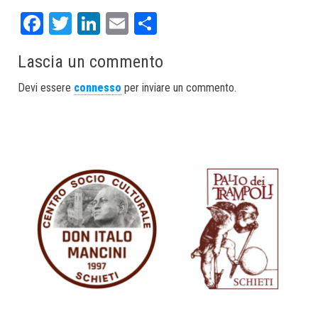
Fa
T
Li
E
S
ce
wi
nk
m
ha
Lascia un commento
bo
tt
ed
ail
re
ok
er
In
Devi essere
connesso
per inviare un commento.